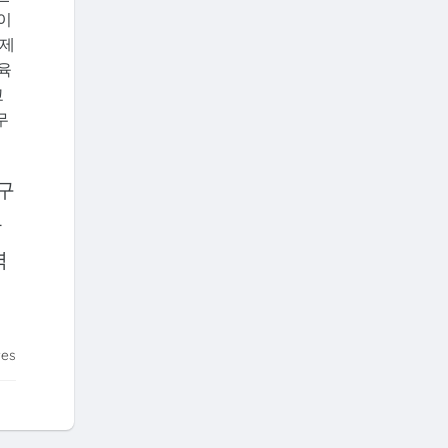
이
문제
육
교
무
구
하
력
tes