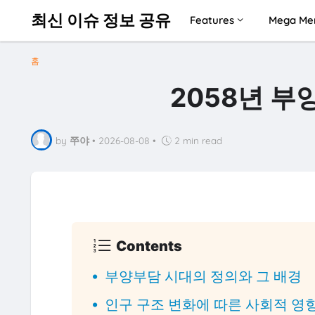
최신 이슈 정보 공유
Features
Mega Me
홈
2058년 
by
쭈야
•
2026-08-08
•
2 min read
Contents
부양부담 시대의 정의와 그 배경
인구 구조 변화에 따른 사회적 영