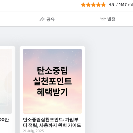
4.9
/
1617
ra
별점
공유
00만
탄소중립실천포인트: 가입부
터 적립, 사용까지 완벽 가이드
21 July, 2025