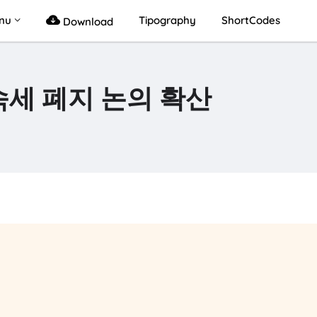
nu
Tipography
ShortCodes
Download
세 폐지 논의 확산