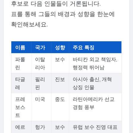
후보로 다음 인물들이 거론됩니다.
표를 통해 그들의 배경과 성향을 한눈에
확인해보세요.
이름
국가
성향
주요 특징
파롤
이탈
보수
바티칸 외교 책임자,
린
리아
행정력 뛰어남
타글
필리
진보
아시아 출신, 개혁
레
핀
상징 인물
프레
미국
중도
라틴아메리카 선교
보스
경험 풍부
트
에르
헝가
보수
유럽 보수 진영 대표