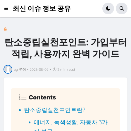
최신 이슈 정보 공유
홈
탄소중립실천포인트: 가입부터
적립, 사용까지 완벽 가이드
by
쭈야
•
2026-08-09
•
2 min read
Contents
탄소중립실천포인트란?
에너지, 녹색생활, 자동차 3가